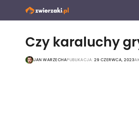
Przejdź
do
treści
Czy karaluchy gr
JAN WARZECHA
PUBLIKACJA:
29 CZERWCA, 2023
A