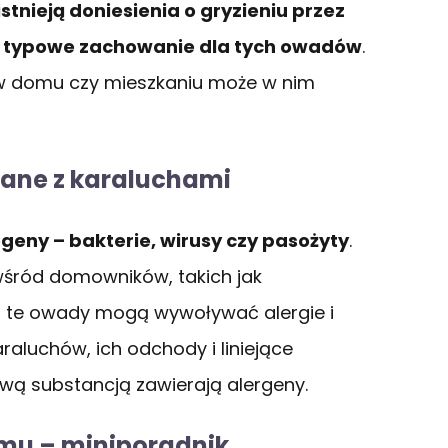
tnieją doniesienia o gryzieniu przez
to typowe zachowanie dla tych owadów
.
ć w domu czy mieszkaniu może w nim
zane z karaluchami
eny – bakterie, wirusy czy pasożyty
.
śród domowników, takich jak
 te owady mogą wywoływać alergie i
araluchów, ich odchody i liniejące
ą substancją zawierają alergeny.
mu – miniporadnik