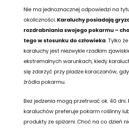
Nie ma jednoznacznej odpowiedzi na tytu
okoliczności.
Karaluchy posiadają gryzą
rozdrabniania swojego pokarmu – choć
tego w stosunku do człowieka
. Tylko ż
karaluchy jest niezwykle rzadkim zjawisk
ekstremalnych warunkach, kiedy karaluc
się zdarzyć przy pladze karaczanów, gd
źródła pokarmu.
Bez jedzenia mogą przetrwać ok. 40 dni. 
karaluchów preferuje pokarm roślinny lu
produkty ze spiżarni. Choć na co dzień n