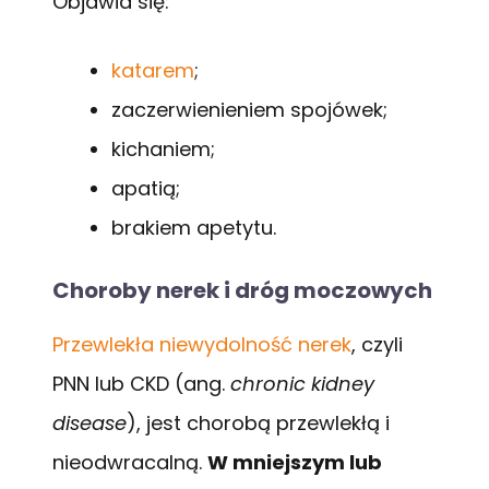
Objawia się:
katarem
;
zaczerwienieniem spojówek;
kichaniem;
apatią;
brakiem apetytu.
Choroby nerek i dróg moczowych
Przewlekła niewydolność nerek
, czyli
PNN lub CKD (ang.
chronic kidney
disease
), jest chorobą przewlekłą i
nieodwracalną.
W mniejszym lub