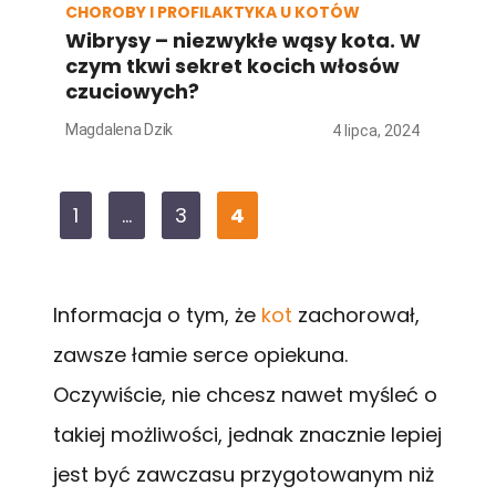
CHOROBY I PROFILAKTYKA U KOTÓW
Wibrysy – niezwykłe wąsy kota. W
czym tkwi sekret kocich włosów
czuciowych?
Magdalena Dzik
4 lipca, 2024
Page
Page
Page
1
…
3
4
Informacja o tym, że
kot
zachorował,
zawsze łamie serce opiekuna.
Oczywiście, nie chcesz nawet myśleć o
takiej możliwości, jednak znacznie lepiej
jest być zawczasu przygotowanym niż