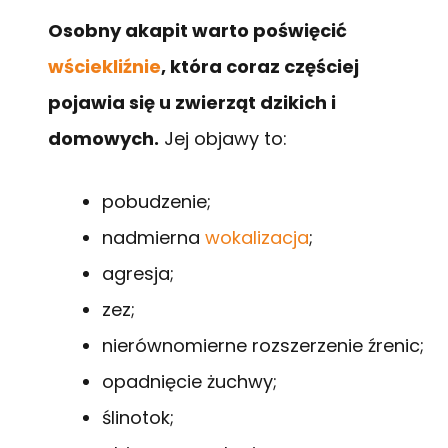
Osobny akapit warto poświęcić
wściekliźnie
, która coraz częściej
pojawia się u zwierząt dzikich i
domowych.
Jej objawy to:
pobudzenie;
nadmierna
wokalizacja
;
agresja;
zez;
nierównomierne rozszerzenie źrenic;
opadnięcie żuchwy;
ślinotok;