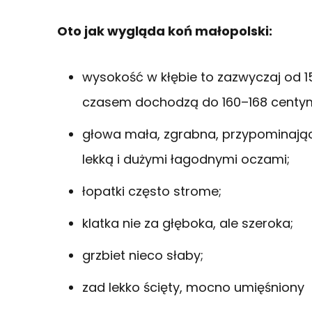
Oto jak wygląda koń małopolski:
wysokość w kłębie to zazwyczaj od 1
czasem dochodzą do 160–168 centy
głowa mała, zgrabna, przypominając
lekką i dużymi łagodnymi oczami;
łopatki często strome;
klatka nie za głęboka, ale szeroka;
grzbiet nieco słaby;
zad lekko ścięty, mocno umięśniony