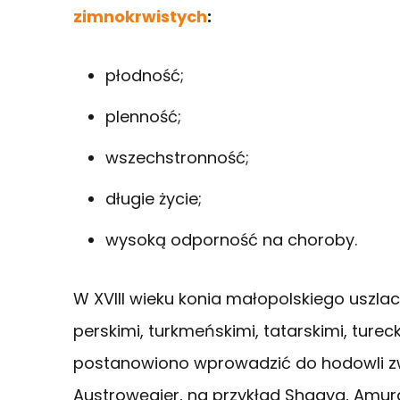
zimnokrwistych
:
płodność;
plenność;
wszechstronność;
długie życie;
wysoką odporność na choroby.
W XVIII wieku konia małopolskiego uszla
perskimi, turkmeńskimi, tatarskimi, turec
postanowiono wprowadzić do hodowli z
Austrowęgier, na przykład Shagya, Amura