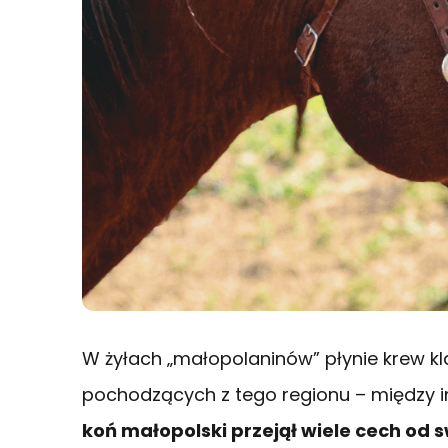
W żyłach „małopolaninów” płynie krew kla
pochodzących z tego regionu – między i
koń małopolski przejął wiele cech od