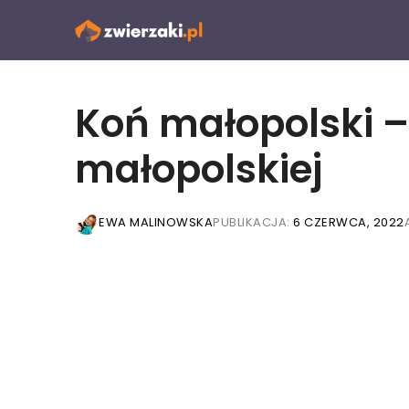
Przejdź
do
treści
Koń małopolski –
małopolskiej
EWA MALINOWSKA
PUBLIKACJA:
6 CZERWCA, 2022