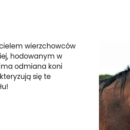
wicielem wierzchowców
skiej, hodowanym w
zima odmiana koni
eryzują się te
łu!