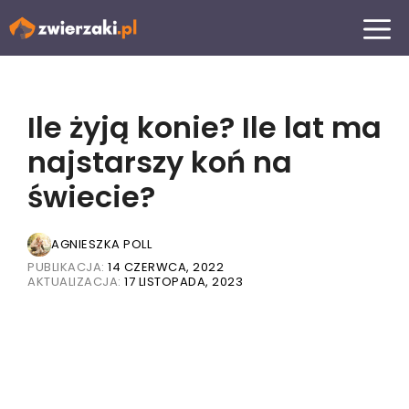
Przejdź
MENU
do
treści
Ile żyją konie? Ile lat ma
najstarszy koń na
świecie?
AGNIESZKA POLL
PUBLIKACJA:
14 CZERWCA, 2022
AKTUALIZACJA:
17 LISTOPADA, 2023