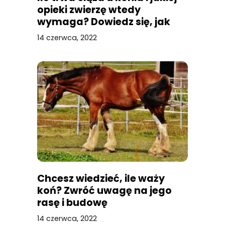
opieki zwierzę wtedy
wymaga? Dowiedz się, jak
przebiega poród u klaczy
14 czerwca, 2022
Chcesz wiedzieć, ile waży
koń? Zwróć uwagę na jego
rasę i budowę
14 czerwca, 2022