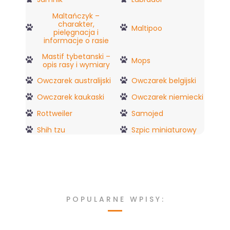
Maltańczyk –
charakter,
Maltipoo
pielęgnacja i
informacje o rasie
Mastif tybetanski –
Mops
opis rasy i wymiary
Owczarek australijski
Owczarek belgijski
Owczarek kaukaski
Owczarek niemiecki
Rottweiler
Samojed
Shih tzu
Szpic miniaturowy
POPULARNE WPISY: