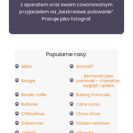
z aparatem oraz swoim czworonożnym
przyjacielem na „bezkrwawe polowanie”.
Pracuje jako fotograf.
Popularne rasy:
Akita
Amstaff
Bernenski pies
Beagle
pasterski – charakter,
wygląd i opieka
Border collie
Buldog francuski
Bulterier
Cane corso
Chihuahua
Chow chow
Doberman
Golden retriever
Jamnik
Labrador