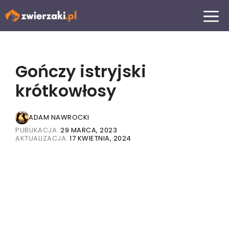
Przejdź
MENU
do
treści
Gończy istryjski
krótkowłosy
ADAM NAWROCKI
PUBLIKACJA:
29 MARCA, 2023
AKTUALIZACJA:
17 KWIETNIA, 2024