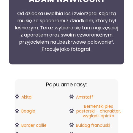
Od dziecka uwielbia las i zwierzęta. Kojarzą
mu się ze spacerami z dziadkiem, który był
leśniczym. Teraz wybiera się tam najczęściej
z aparatem oraz swoim czworonożnym
przyjacielem na „bezkrwawe polowanie”.
Pracuje jako fotograf.
Popularne rasy:
Akita
Amstaff
Bernenski pies
Beagle
pasterski – charakter,
wygląd i opieka
Border collie
Buldog francuski