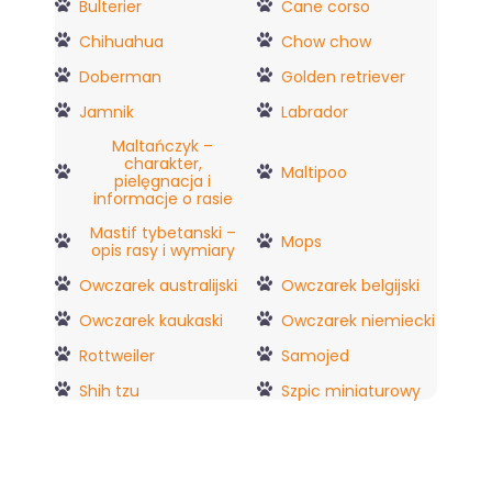
Bulterier
Cane corso
Chihuahua
Chow chow
Doberman
Golden retriever
Jamnik
Labrador
Maltańczyk –
charakter,
Maltipoo
pielęgnacja i
informacje o rasie
Mastif tybetanski –
Mops
opis rasy i wymiary
Owczarek australijski
Owczarek belgijski
Owczarek kaukaski
Owczarek niemiecki
Rottweiler
Samojed
Shih tzu
Szpic miniaturowy