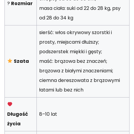
?
Rozmiar
masa ciała: suki od 22 do 28 kg, psy
od 28 do 34 kg
sierść: włos okrywowy szorstki i
prosty, miejscami dłuższy;
podszerstek miękki i gęsty;
Szata
maść: brązowa bez znaczeń;
brązowa z białymi znaczeniami;
ciemna dereszowata z brązowymi
łatami lub bez nich
Długość
8–10 lat
życia