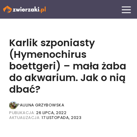
Przejdź
MENU
do
treści
Karlik szponiasty
(Hymenochirus
boettgeri) – mała żaba
do akwarium. Jak o nią
dbać?
PAULINA GRZYBOWSKA
PUBLIKACJA:
26 LIPCA, 2022
AKTUALIZACJA:
17 LISTOPADA, 2023