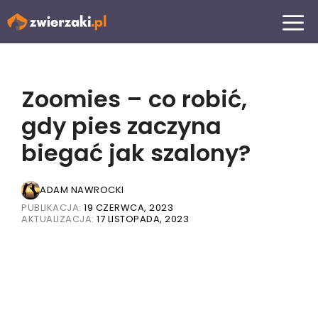
Przejdź
MENU
do
treści
Zoomies – co robić,
gdy pies zaczyna
biegać jak szalony?
ADAM NAWROCKI
PUBLIKACJA:
19 CZERWCA, 2023
AKTUALIZACJA:
17 LISTOPADA, 2023