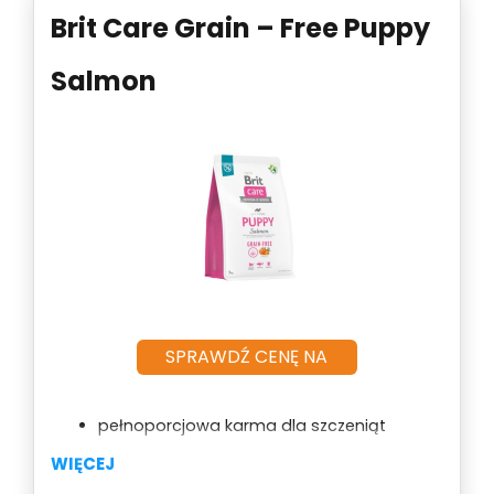
Brit Care Grain – Free Puppy
Salmon
SPRAWDŹ CENĘ NA
pełnoporcjowa karma dla szczeniąt
wszystkich ras
WIĘCEJ
bezzbożowa receptura oparta na