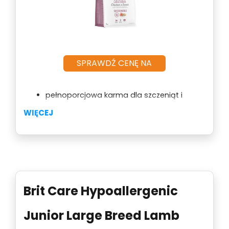
SPRAWDŹ CENĘ NA
pełnoporcjowa karma dla szczeniąt i
młodych psów dużych ras
WIĘCEJ
zrównoważona receptura – połączenie
kurczaka z białkiem owadów
wspomaganie harmonijnego wzrostu i
ograniczenie skutków stresu
Brit Care Hypoallergenic
Junior Large Breed Lamb