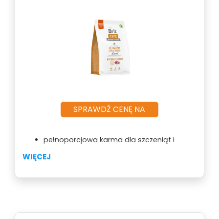
SPRAWDŹ CENĘ NA
pełnoporcjowa karma dla szczeniąt i
młodych psów dużych ras
WIĘCEJ
stworzona na bazie jednego źródła białka
zwierzęcego – jagnięciny
dla psów o wrażliwym przewodzie
pokarmowym i tendencjami do alergii