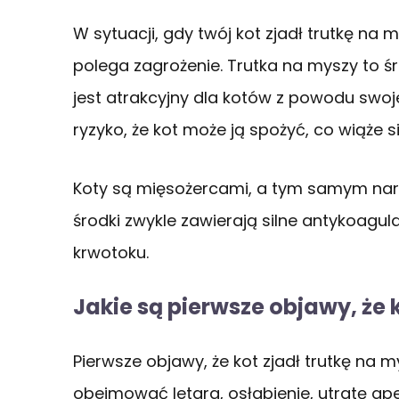
W sytuacji, gdy twój kot zjadł trutkę na 
polega zagrożenie. Trutka na myszy to śro
jest atrakcyjny dla kotów z powodu sw
ryzyko, że kot może ją spożyć, co wiąże 
Koty są mięsożercami, a tym samym naraż
środki zwykle zawierają silne antykoag
krwotoku.
Jakie są pierwsze objawy, że 
Pierwsze objawy, że kot zjadł trutkę na m
obejmować letarg, osłabienie, utratę ap