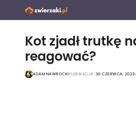
Przejdź
do
treści
Kot zjadł trutkę 
reagować?
ADAM NAWROCKI
PUBLIKACJA:
30 CZERWCA, 2023