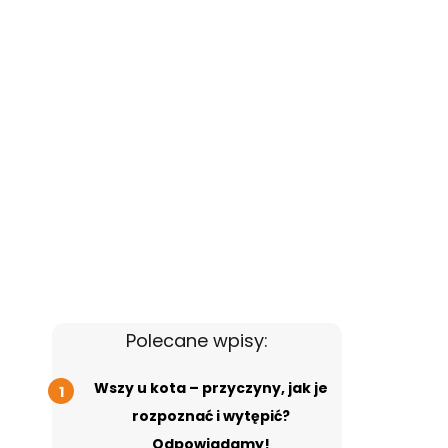
Polecane wpisy:
Wszy u kota – przyczyny, jak je
rozpoznać i wytępić?
Odpowiadamy!