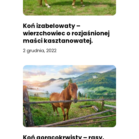
Koń izabelowaty –
wierzchowiec o rozjaśnionej
maści kasztanowatej.
Sprawdź, czym się cechuje i
2 grudnia, 2022
jak ją rozpoznać!
Koń gorącokrwisty – rasy,