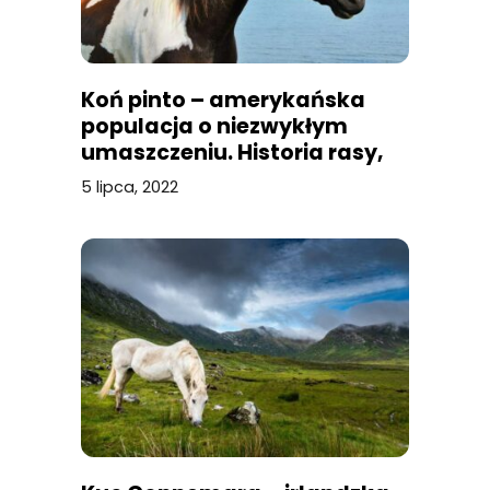
Koń pinto – amerykańska
populacja o niezwykłym
umaszczeniu. Historia rasy,
umaszczenie i budowa
5 lipca, 2022