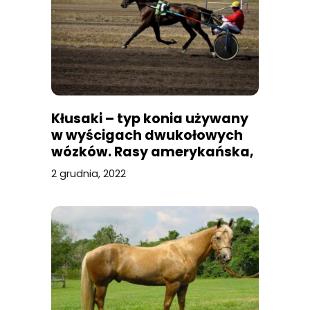
Kłusaki – typ konia używany
w wyścigach dwukołowych
wózków. Rasy amerykańska,
orłowska, rosyjska i
2 grudnia, 2022
francuska