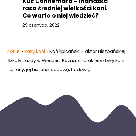
Kuc Connemara – irlandzka
rasa średniej wielkości koni.
Co warto o niej wiedzieć?
Historia, budowa i
29 czerwca, 2022
temperament
Konie
»
Rasy koni
»
Koń lipicański – aktor Hiszpańskiej
Szkoły Jazdy w Wiedniu. Poznaj charakterystykę koni
tej rasy, jej historię, budowę, hodowlę